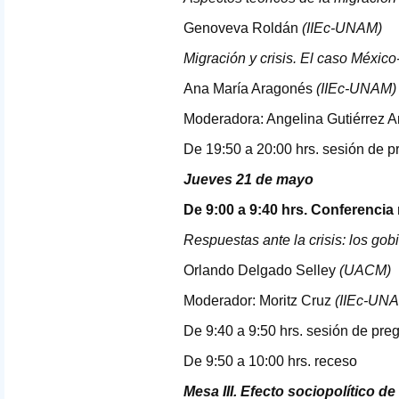
Genoveva Roldán
(IIEc-
UNAM
)
Migración y crisis. El caso Méxic
Ana María Aragonés
(IIEc-
UNAM
)
Moderadora: Angelina Gutiérrez A
De 19:50 a 20:00 hrs. sesión de p
Jueves 21 de mayo
De 9:00 a 9:40 hrs. Conferencia 
Respuestas ante la crisis: los gob
Orlando Delgado Selley
(
UACM
)
Moderador: Moritz Cruz
(IIEc-
UN
De 9:40 a 9:50 hrs. sesión de pre
De 9:50 a 10:00 hrs. receso
Mesa
III
. Efecto sociopolítico 