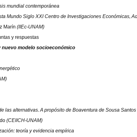
crisis mundial contemporánea
vista Mundo Siglo
XXI
Centro de Investigaciones Económicas, Adm
ez Marín
(IIEc-
UNAM
)
untas y respuestas
is y nuevo modelo socioeconómico
nergético
AM
)
de las alternativas. A propósito de Boaventura de Sousa Santos
ado
(
CEIICH
-
UNAM
)
zación: teoría y evidencia empírica