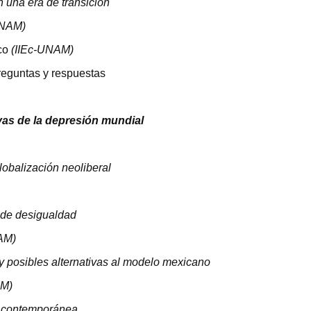
 una era de transición
NAM
)
co
(IIEc-
UNAM
)
reguntas y respuestas
vas de la depresión mundial
lobalización neoliberal
 de desigualdad
AM
)
 posibles alternativas al modelo mexicano
AM
)
n contemporánea