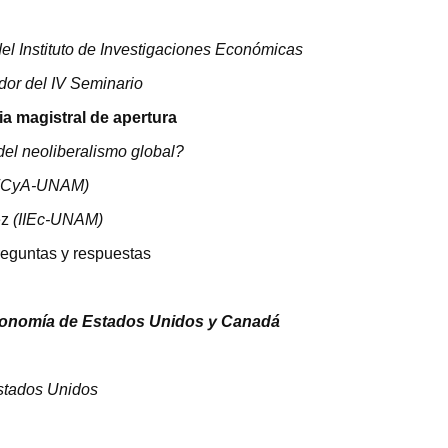
del Instituto de Investigaciones Económicas
or del IV Seminario
ia magistral de apertura
el neoliberalismo global?
FCyA-
UNAM
)
ez
(IIEc-
UNAM
)
reguntas y respuestas
 economía de Estados Unidos y Canadá
stados Unidos