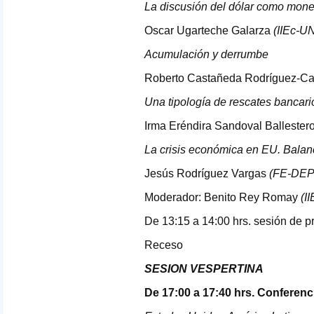
La discusión del dólar como mone
Oscar Ugarteche Galarza
(IIEc-
U
Acumulación y derrumbe
Roberto Castañeda Rodríguez-C
Una tipología de rescates bancar
Irma Eréndira Sandoval Ballester
La crisis económica en EU. Balan
Jesús Rodríguez Vargas
(FE-
DE
Moderador: Benito Rey Romay
(II
De 13:15 a 14:00 hrs. sesión de p
Receso
SESION
VESPERTINA
De 17:00 a 17:40 hrs. Conferenc