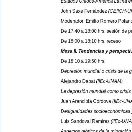
Estados Unidos-América Latina en
John Saxe Fernández
(
CEIICH
-
U
Moderador: Emilio Romero Polan
De 17:40 a 18:00 hrs. sesión de p
De 18:00 a 18:10 hrs. receso
Mesa II. Tendencias y perspecti
De 18:10 a 19:50 hrs.
Depresión mundial o crisis de la g
Alejandro Dabat
(IIEc-
UNAM
)
La depresión mundial como crisis
Juan Arancibia Córdova
(IIEc-
UN
Desigualdades socioeconómicas y
Luis Sandoval Ramírez
(IIEc-
UN
Aspectos teóricos de la migració