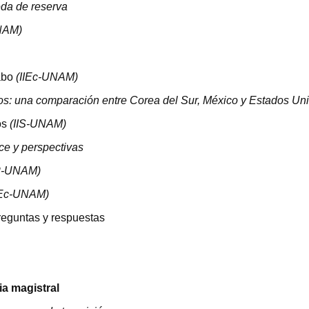
da de reserva
NAM
)
abo
(IIEc-
UNAM
)
ios: una comparación entre Corea del Sur, México y Estados Un
os
(
IIS
-
UNAM
)
ce y perspectivas
P
-
UNAM
)
Ec-
UNAM
)
reguntas y respuestas
ia magistral